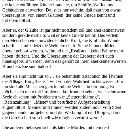
die keine entführten Kinder brauchte, um Schiffe, Waffen und
Gebäude zu entwerfen. Da ist es nur wichtig, daß man von etwas
überzeugt ist: von einem Glauben, der keine Gnade kennt und
trotzdem toll ist.
Aber er, der Glaube ist gar nicht trotzdem toll und anerkennenswert,
sondern gerade deshalb: weil er keine Gnade kennt! Das verleiht
den Menschen eine unwiderstehliche Kraft, die Kraft, die Wunder
schafft … und zuletzt die Weltherrschaft! Seine Fahnen dürfen
überall gehisst werden, während die „Realisten“ keine Fahne mehr
haben (dürfen). Und die Überzeugung der Eroberer darf auch
hinausgebrüllt werden, denn das gehört zu ihren anerkennenswerten
Bräuchen. Sie sind halt so!
Aber sie sind nicht nur so … sie behandeln tatsächlich die Themen
des Alltags! Ein „Realist“ will von der Wahrheit nichts wissen. Für
ihn sind alle Menschen gleich und die Welt ist in Ordnung. Er
möchte sich nicht mit Problemen konfrontiert sehen, weil seine arme
Seele eh schon mit Problemen wie „Steuererklärung“,
„Ratenzahlung“, „Miete“ und beruflicher Aufgabenstellung
zugemüllt ist. Männer und Frauen werden zudem noch vom Staat
gegeneinander aufgehetzt und die Werbung tut ein Übriges, damit
die Gesellschaft so schnell wie möglich zerstört werde!
Die anderen befassen sich, als latente Mörder, mit dem real