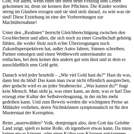
Gott, vor allem, wenn einer der ihren beim Feldzug ums Leben
gekommen ist, denn sie kennen ihre Pflichten. Die Kinder werden
streng im Glauben erzogen und sie sind stolz darauf, zu sein was sie
sind! Diese Erziehung ist eine der Vorbereitungen zur
Machtübernahme!
Unter den „Realisten“ herrscht Gleichberechtigung zwischen den
Geschlechtern und allen, die sich noch zu einer Gesellschaft gehörig
fühlen, die weder Stolz noch echte Überzeugungen noch
Zukunftsperspektiven hat, außer Autos fahren, Simsen schreiben,
Partner entsorgen und einen Wettbewerb untereinander zu
entfachen, bei dem keiner den andern gut sein lässt und in dem es
ausschließlich ums Geld geht.
Danach wird jeder beurteilt – „Wie viel Geld hast du?“ Hast du was,
dann bist du blöd! Das kann man zwar nicht öffentlich aussprechen,
aber gedacht wird es an jeder Straßenecke. „Was kannst du?“ fragt
kein Mensch. Man sieht ja, was einer kann, an dem, was er hat! Das
erzeugt eine Kultur der Selbstverleugnung, in der nichts mehr
gedeihen kann. Und zum Beweis werden die wichtigsten Preise an
Mitläufer verliehen, deren Nichtskönnen symptomatisch ist für den
Musterstaat der Korruption.
Beim „auserwählten“ Volk, demjenigen also, dem Gott das Gelobte
Land zeigt, spielt es keine Rolle, ob irgendwer etwas kann. Da muss
keiner etwas können, oder einer Kultur von Könnern entstammen,