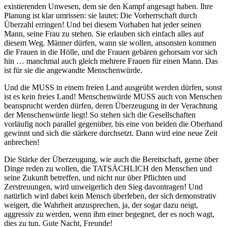
existierenden Unwesen, dem sie den Kampf angesagt haben. Ihre
Planung ist klar umrissen: sie lautet: Die Vorherrschaft durch
Überzahl erringen! Und bei diesem Vorhaben hat jeder seinen
Mann, seine Frau zu stehen. Sie erlauben sich einfach alles auf
diesem Weg. Männer dürfen, wann sie wollen, ansonsten kommen
die Frauen in die Hölle, und die Frauen gebären gehorsam vor sich
hin … manchmal auch gleich mehrere Frauen für einen Mann. Das
ist für sie die angewandte Menschenwürde.
Und die MUSS in einem freien Land ausgeübt werden dürfen, sonst
ist es kein freies Land! Menschenwürde MUSS auch von Menschen
beansprucht werden dürfen, deren Überzeugung in der Verachtung
der Menschenwürde liegt! So stehen sich die Gesellschaften
vorläufig noch parallel gegenüber, bis eine von beiden die Oberhand
gewinnt und sich die stärkere durchsetzt. Dann wird eine neue Zeit
anbrechen!
Die Stärke der Überzeugung, wie auch die Bereitschaft, gerne über
Dinge reden zu wollen, die TATSÄCHLICH den Menschen und
seine Zukunft betreffen, und nicht nur über Pflichten und
Zerstreuungen, wird unweigerlich den Sieg davontragen! Und
natürlich wird dabei kein Mensch überleben, der sich demonstrativ
weigert, die Wahrheit anzusprechen, ja, der sogar dazu neigt,
aggressiv zu werden, wenn ihm einer begegnet, der es noch wagt,
dies zu tun. Gute Nacht, Freunde!