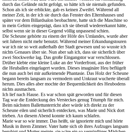
durch das Gelände nicht gefolgt, so hätte ich sie niemals gefunden.
Schon als ich sie erblickte, gab es keinen Zweifel. Während all
meiner Zeit, in der ich sie durch das Fenster des Elternhauses und
später vor dem Billardsalon beobachtete, hatte sich die Maschine so
in mein Gehirn eingeprägt, dass ich sie überall wiedererkannt hätte,
selbst wenn sie in dieser Gegend völlig unpassend schien.
Die Scheune gehörte zu einem der Höfe des Umlandes, wurde aber
seit Jahren nicht mehr benutzt. Während meiner Erkundungstouren
war ich nie so weit außerhalb der Stadt gewesen und so wusste ich
nichts Genaues über sie. Nun aber sah ich, dass sie sicherlich über
zwei Stockwerke lag. Das große Eingangstor war verschlossen.
Drüber klebte eine kleine Luke an der Vorderfront, aus der früher
die Heuballen eingelagert wurden. Dieses imaginäre Heu beflügelt
die nun auch bei mir aufkeimende Phantasie. Das Holz der Scheune
begann bereits langsam zu vermodern und Unkraut wucherte überall
herum. Dies alles aber mochte der Bequemlichkeit des Heubodens
nichts ausmachen.
Ich lief nach Hause. Es war schon spät geworden und für diesen
Tag war die Entdeckung des Versteckes genug Triumph für mich.
Beim nächsten Ballettunterricht aber würde ich direkt zu der
Scheune eilen und sicherlich entdecken, was Marie und Nick dort
trieben. An diesem Abend konnte ich kaum schlafen.
Marie war so wie immer. Das heißt, sie ignorierte mich und hörte
Musik in ihrem Zimmer. Vater hatte sich ob ihres Aufzuges langsam
beruhigt und Mutter meinte, sie wäre ein so vernünftiges Mädchen.