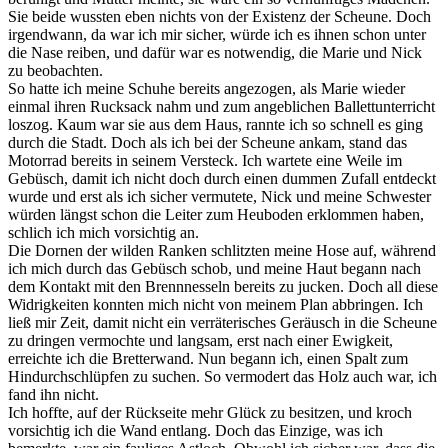
Sie beide wussten eben nichts von der Existenz der Scheune. Doch
irgendwann, da war ich mir sicher, würde ich es ihnen schon unter
die Nase reiben, und dafür war es notwendig, die Marie und Nick
zu beobachten.
So hatte ich meine Schuhe bereits angezogen, als Marie wieder
einmal ihren Rucksack nahm und zum angeblichen Ballettunterricht
loszog. Kaum war sie aus dem Haus, rannte ich so schnell es ging
durch die Stadt. Doch als ich bei der Scheune ankam, stand das
Motorrad bereits in seinem Versteck. Ich wartete eine Weile im
Gebüsch, damit ich nicht doch durch einen dummen Zufall entdeckt
wurde und erst als ich sicher vermutete, Nick und meine Schwester
würden längst schon die Leiter zum Heuboden erklommen haben,
schlich ich mich vorsichtig an.
Die Dornen der wilden Ranken schlitzten meine Hose auf, während
ich mich durch das Gebüsch schob, und meine Haut begann nach
dem Kontakt mit den Brennnesseln bereits zu jucken. Doch all diese
Widrigkeiten konnten mich nicht von meinem Plan abbringen. Ich
ließ mir Zeit, damit nicht ein verräterisches Geräusch in die Scheune
zu dringen vermochte und langsam, erst nach einer Ewigkeit,
erreichte ich die Bretterwand. Nun begann ich, einen Spalt zum
Hindurchschlüpfen zu suchen. So vermodert das Holz auch war, ich
fand ihn nicht.
Ich hoffte, auf der Rückseite mehr Glück zu besitzen, und kroch
vorsichtig ich die Wand entlang. Doch das Einzige, was ich