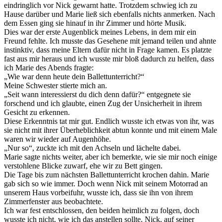
eindringlich vor Nick gewarnt hatte. Trotzdem schwieg ich zu
Hause darüber und Marie ließ sich ebenfalls nichts anmerken. Nach
dem Essen ging sie hinauf in ihr Zimmer und hörte Musik.
Dies war der erste Augenblick meines Lebens, in dem mir ein
Freund fehlte. Ich musste das Gesehene mit jemand teilen und ahnte
instinktiv, dass meine Eltern dafür nicht in Frage kamen. Es platzte
fast aus mir heraus und ich wusste mir bloß dadurch zu helfen, dass
ich Marie des Abends fragte:
„Wie war denn heute dein Ballettunterricht?“
Meine Schwester stierte mich an.
„Seit wann interessierst du dich denn dafür?“ entgegnete sie
forschend und ich glaubte, einen Zug der Unsicherheit in ihrem
Gesicht zu erkennen.
Diese Erkenntnis tat mir gut. Endlich wusste ich etwas von ihr, was
sie nicht mit ihrer Überheblichkeit abtun konnte und mit einem Male
waren wir wieder auf Augenhöhe.
„Nur so“, zuckte ich mit den Achseln und lächelte dabei.
Marie sagte nichts weiter, aber ich bemerkte, wie sie mir noch einige
verstohlene Blicke zuwarf, ehe wir zu Bett gingen.
Die Tage bis zum nächsten Ballettunterricht krochen dahin. Marie
gab sich so wie immer. Doch wenn Nick mit seinem Motorrad an
unserem Haus vorbeifuhr, wusste ich, dass sie ihn von ihrem
Zimmerfenster aus beobachtete.
Ich war fest entschlossen, den beiden heimlich zu folgen, doch
wusste ich nicht, wie ich das anstellen sollte. Nick, auf seiner