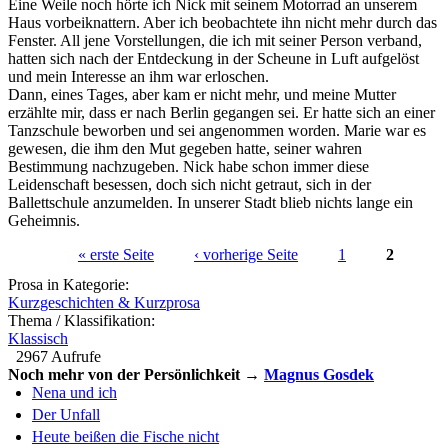
Eine Weile noch hörte ich Nick mit seinem Motorrad an unserem
Haus vorbeiknattern. Aber ich beobachtete ihn nicht mehr durch das
Fenster. All jene Vorstellungen, die ich mit seiner Person verband,
hatten sich nach der Entdeckung in der Scheune in Luft aufgelöst
und mein Interesse an ihm war erloschen.
Dann, eines Tages, aber kam er nicht mehr, und meine Mutter
erzählte mir, dass er nach Berlin gegangen sei. Er hatte sich an einer
Tanzschule beworben und sei angenommen worden. Marie war es
gewesen, die ihm den Mut gegeben hatte, seiner wahren
Bestimmung nachzugeben. Nick habe schon immer diese
Leidenschaft besessen, doch sich nicht getraut, sich in der
Ballettschule anzumelden. In unserer Stadt blieb nichts lange ein
Geheimnis.
« erste Seite
‹ vorherige Seite
1
2
Seiten
Prosa in Kategorie:
Kurzgeschichten & Kurzprosa
Thema / Klassifikation:
Klassisch
2967 Aufrufe
Noch mehr von der Persönlichkeit →
Magnus Gosdek
Nena und ich
Der Unfall
Heute beißen die Fische nicht