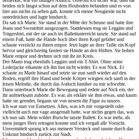
bemerkte, war ein fauliges Astloch. Obwohl ich sicher war, dass die
beiden sich längst schon auf dem Heuboden befanden und es von
hier aus nichts zu sehen gab, konnte ich meine Neugierde nicht
unterdrücken und lugte hindurch.
Da sah ich Marie. Sie stand in der Mitte der Scheune und hatte ihre
Jeans und Sweatshirt ausgezogen. Stattdessen trug sie Leggins und
Trägershirt, mit der sie auch im Ballettunterricht tanzte. Sie stand auf
einem Fuß, hatte die Hände hoch über ihren Kopf gefaltet und
schaute verzückt zu ihnen empor. Jetzt lugte an ihrer Taille ein Kopf
hervor und gleichzeitig fassten sie Hände an den Hüften. Sie hoben
Marie empor und drehten sich mit ihr im Kreis.
Der Mann trug ebenfalls Leggins und ein T-Shirt. Ohne seine
Lederjacke erkannte ich ihn fast nicht wieder. Es war Nick. Er
schaute zu Marie hinauf und setzte sie nun sanft wieder auf den
Boden, ergriff ihre Hand und beide Körper wiegten sich sanft in der
leisen Melodie, die durch das Astloch hinüber zu mir schwebte.
Dann unterbrach Marie die Bewegung und redete auf Nick ein, der
ihr aufmerksam zuhörte. Es war, als erkläre sie ihm etwas, und kaum
hatte sie geendet, begann sie von neuem die Figur zu tanzen.
Ich war starr vor Entsetzen. Alles, was ich mir vorgestellt oder
vielleicht auch nur vage ausgemalt hatte, war nichts gegen das, was
ich nun sah. Mein wilder Bursche tanzte Ballett. Es war mehr, als
mein junges Herz ertragen konnte und ich vergaß alle Vorsicht.
Unvermittelt sprang ich aus meinem Versteck und rannte durch das
Unkraut hindurch zurück zur Stadt.