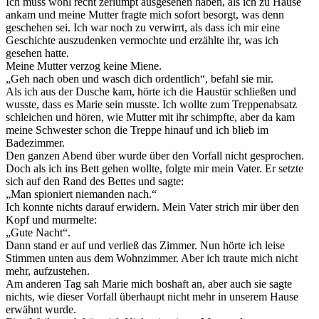
Ich muss wohl recht zerlumpt ausgesehen haben, als ich zu Hause
ankam und meine Mutter fragte mich sofort besorgt, was denn
geschehen sei. Ich war noch zu verwirrt, als dass ich mir eine
Geschichte auszudenken vermochte und erzählte ihr, was ich
gesehen hatte.
Meine Mutter verzog keine Miene.
„Geh nach oben und wasch dich ordentlich“, befahl sie mir.
Als ich aus der Dusche kam, hörte ich die Haustür schließen und
wusste, dass es Marie sein musste. Ich wollte zum Treppenabsatz
schleichen und hören, wie Mutter mit ihr schimpfte, aber da kam
meine Schwester schon die Treppe hinauf und ich blieb im
Badezimmer.
Den ganzen Abend über wurde über den Vorfall nicht gesprochen.
Doch als ich ins Bett gehen wollte, folgte mir mein Vater. Er setzte
sich auf den Rand des Bettes und sagte:
„Man spioniert niemanden nach.“
Ich konnte nichts darauf erwidern. Mein Vater strich mir über den
Kopf und murmelte:
„Gute Nacht“.
Dann stand er auf und verließ das Zimmer. Nun hörte ich leise
Stimmen unten aus dem Wohnzimmer. Aber ich traute mich nicht
mehr, aufzustehen.
Am anderen Tag sah Marie mich boshaft an, aber auch sie sagte
nichts, wie dieser Vorfall überhaupt nicht mehr in unserem Hause
erwähnt wurde.