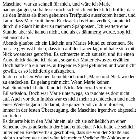
Maschine, war zu schnell für mich, und wäre ich Marie
nachgegangen, so hätte sie mich sicherlich entdeckt. Ich hoffte, dass
sie den Imbiss als ihren geheimen Treffpunkt auserkoren hatten, und
kaum dass Marie mit ihrem Rucksack das Haus verließ, rannte ich
durch die Stadt hinüber zu meinem Spähposten. Ich wartete eine
Stunde, aber sie kamen nicht, und als es dämmerig wurde, zog ich
enttäuscht ab.
Abends glaubte ich ein Lächeln um Maries Mund zu erkennen. Sie
musste gewusst haben, dass ich auf der Lauer lag und hatte sich mit
Nick woanders getroffen. Es schmerzte mich zutiefst, und für einen
Augenblick dachte ich daran, sogar der Mutter etwas zu erzählen.
Doch hatte ich ein neues, aufregendes Spiel gefunden und war nicht
gewillt, es so leichtfertig aufzugeben.
In den nächsten Wochen bemühte ich mich, Marie und Nick wieder
zu entdecken. Es gelang mir nicht. Wenn Marie keinen
Ballettunterricht hatte, fand ich Nicks Motorrad vor dem
Billardsalon. Doch war Marie unterwegs, so tauchte es dort nicht
auf. Auch vor dem Imbiss war es nicht mehr zu entdecken und nach
einer Weile begann ich damit, die ganze Stadt zu durchforsten,
immer in der festen Überzeugung, die Maschine irgendwo abgestellt
zu finden.
Es dauerte bis in den Mai hinein, als ich sie schließlich an einer
Scheune etwas außerhalb der Stadt entdeckte. Nick hatte sie seitlich
unter einen Bretterverhau geschoben, dass sie von der Straße aus
nicht zu sehen war, und wäre ich meiner Vorliebe für Abkürzung