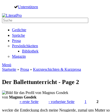
Direkt zum Inhalt
Unterstützen
Suche
Suchformular
Gedichte
Sprüche
Prosa
Persönlichkeiten
Bibliothek
Magazin
Menü
Startseite
»
Prosa
»
Kurzgeschichten & Kurzprosa
Sie sind hier
Der Ballettunterricht - Page 2
von
Magnus Gosdek
« erste Seite
‹ vorherige Seite
1
2
Seiten
weckte die Entdeckung doch meine Neugierde, zumal uns Mutter so