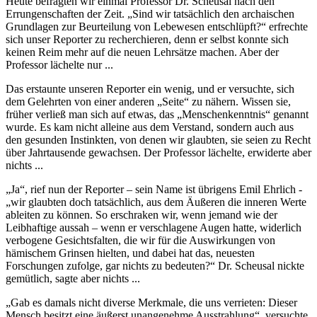
Heute befragten wir einmal Professor Dr. Scheusal nach den
Errungenschaften der Zeit. „Sind wir tatsächlich den archaischen
Grundlagen zur Beurteilung von Lebewesen entschlüpft?“ erfrechte
sich unser Reporter zu recherchieren, denn er selbst konnte sich
keinen Reim mehr auf die neuen Lehrsätze machen. Aber der
Professor lächelte nur ...
Das erstaunte unseren Reporter ein wenig, und er versuchte, sich
dem Gelehrten von einer anderen „Seite“ zu nähern. Wissen sie,
früher verließ man sich auf etwas, das „Menschenkenntnis“ genannt
wurde. Es kam nicht alleine aus dem Verstand, sondern auch aus
den gesunden Instinkten, von denen wir glaubten, sie seien zu Recht
über Jahrtausende gewachsen. Der Professor lächelte, erwiderte aber
nichts ...
„Ja“, rief nun der Reporter – sein Name ist übrigens Emil Ehrlich -
„wir glaubten doch tatsächlich, aus dem Äußeren die inneren Werte
ableiten zu können. So erschraken wir, wenn jemand wie der
Leibhaftige aussah – wenn er verschlagene Augen hatte, widerlich
verbogene Gesichtsfalten, die wir für die Auswirkungen von
hämischem Grinsen hielten, und dabei hat das, neuesten
Forschungen zufolge, gar nichts zu bedeuten?“ Dr. Scheusal nickte
gemütlich, sagte aber nichts ...
„Gab es damals nicht diverse Merkmale, die uns verrieten: Dieser
Mensch besitzt eine äußerst unangenehme Ausstrahlung“, versuchte