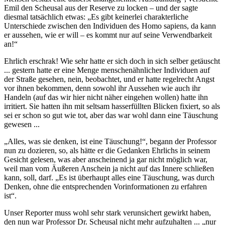
Emil den Scheusal aus der Reserve zu locken – und der sagte
diesmal tatsächlich etwas: „Es gibt keinerlei charakterliche
Unterschiede zwischen den Individuen des Homo sapiens, da kann
er aussehen, wie er will – es kommt nur auf seine Verwendbarkeit
an!“
Ehrlich erschrak! Wie sehr hatte er sich doch in sich selber getäuscht
... gestern hatte er eine Menge menschenähnlicher Individuen auf
der Straße gesehen, nein, beobachtet, und er hatte regelrecht Angst
vor ihnen bekommen, denn sowohl ihr Aussehen wie auch ihr
Handeln (auf das wir hier nicht näher eingehen wollen) hatte ihn
irritiert. Sie hatten ihn mit seltsam hasserfüllten Blicken fixiert, so als
sei er schon so gut wie tot, aber das war wohl dann eine Täuschung
gewesen ...
„Alles, was sie denken, ist eine Täuschung!“, begann der Professor
nun zu dozieren, so, als hätte er die Gedanken Ehrlichs in seinem
Gesicht gelesen, was aber anscheinend ja gar nicht möglich war,
weil man vom Äußeren Anschein ja nicht auf das Innere schließen
kann, soll, darf. „Es ist überhaupt alles eine Täuschung, was durch
Denken, ohne die entsprechenden Vorinformationen zu erfahren
ist“.
Unser Reporter muss wohl sehr stark verunsichert gewirkt haben,
den nun war Professor Dr. Scheusal nicht mehr aufzuhalten ... „nur