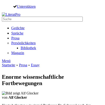
Direkt zum Inhalt
Unterstützen
Suche
Suchformular
Gedichte
Sprüche
Prosa
Persönlichkeiten
Bibliothek
Magazin
Menü
Startseite
»
Prosa
»
Essay
Sie sind hier
Enorme wissenschaftliche
Fortbewegungen
von
Alf Glocker