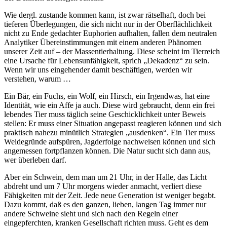
Wie dergl. zustande kommen kann, ist zwar rätselhaft, doch bei
tieferen Überlegungen, die sich nicht nur in der Oberflächlichkeit
nicht zu Ende gedachter Euphorien aufhalten, fallen dem neutralen
Analytiker Übereinstimmungen mit einem anderen Phänomen
unserer Zeit auf – der Massentierhaltung. Diese scheint im Tierreich
eine Ursache für Lebensunfähigkeit, sprich „Dekadenz“ zu sein.
Wenn wir uns eingehender damit beschäftigen, werden wir
verstehen, warum …
Ein Bär, ein Fuchs, ein Wolf, ein Hirsch, ein Irgendwas, hat eine
Identität, wie ein Affe ja auch. Diese wird gebraucht, denn ein frei
lebendes Tier muss täglich seine Geschicklichkeit unter Beweis
stellen: Er muss einer Situation angepasst reagieren können und sich
praktisch nahezu minütlich Strategien „ausdenken“. Ein Tier muss
Weidegründe aufspüren, Jagderfolge nachweisen können und sich
angemessen fortpflanzen können. Die Natur sucht sich dann aus,
wer überleben darf.
Aber ein Schwein, dem man um 21 Uhr, in der Halle, das Licht
abdreht und um 7 Uhr morgens wieder anmacht, verliert diese
Fähigkeiten mit der Zeit. Jede neue Generation ist weniger begabt.
Dazu kommt, daß es den ganzen, lieben, langen Tag immer nur
andere Schweine sieht und sich nach den Regeln einer
eingepferchten, kranken Gesellschaft richten muss. Geht es dem