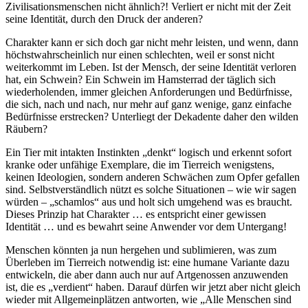
Zivilisationsmenschen nicht ähnlich?! Verliert er nicht mit der Zeit
seine Identität, durch den Druck der anderen?
Charakter kann er sich doch gar nicht mehr leisten, und wenn, dann
höchstwahrscheinlich nur einen schlechten, weil er sonst nicht
weiterkommt im Leben. Ist der Mensch, der seine Identität verloren
hat, ein Schwein? Ein Schwein im Hamsterrad der täglich sich
wiederholenden, immer gleichen Anforderungen und Bedürfnisse,
die sich, nach und nach, nur mehr auf ganz wenige, ganz einfache
Bedürfnisse erstrecken? Unterliegt der Dekadente daher den wilden
Räubern?
Ein Tier mit intakten Instinkten „denkt“ logisch und erkennt sofort
kranke oder unfähige Exemplare, die im Tierreich wenigstens,
keinen Ideologien, sondern anderen Schwächen zum Opfer gefallen
sind. Selbstverständlich nützt es solche Situationen – wie wir sagen
würden – „schamlos“ aus und holt sich umgehend was es braucht.
Dieses Prinzip hat Charakter … es entspricht einer gewissen
Identität … und es bewahrt seine Anwender vor dem Untergang!
Menschen könnten ja nun hergehen und sublimieren, was zum
Überleben im Tierreich notwendig ist: eine humane Variante dazu
entwickeln, die aber dann auch nur auf Artgenossen anzuwenden
ist, die es „verdient“ haben. Darauf dürfen wir jetzt aber nicht gleich
wieder mit Allgemeinplätzen antworten, wie „Alle Menschen sind