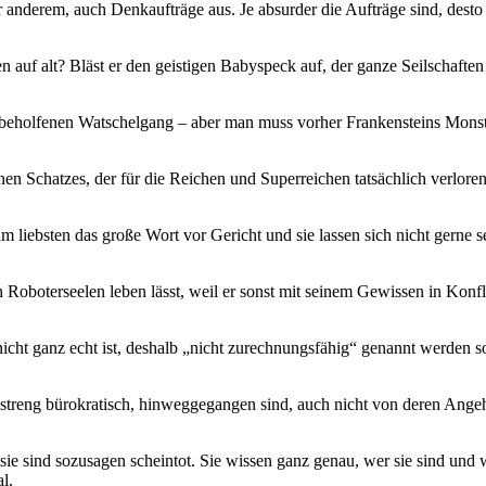
 anderem, auch Denkaufträge aus. Je absurder die Aufträge sind, desto ef
auf alt? Bläst er den geistigen Babyspeck auf, der ganze Seilschaft
unbeholfenen Watschelgang – aber man muss vorher Frankensteins Mons
nen Schatzes, der für die Reichen und Superreichen tatsächlich verlore
liebsten das große Wort vor Gericht und sie lassen sich nicht gerne sel
h Roboterseelen leben lässt, weil er sonst mit seinem Gewissen in Ko
 nicht ganz echt ist, deshalb „nicht zurechnungsfähig“ genannt werden 
 streng bürokratisch, hinweggegangen sind, auch nicht von deren Angehö
 sind sozusagen scheintot. Sie wissen ganz genau, wer sie sind und w
l.