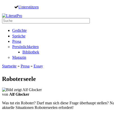
Direkt zum Inhalt
Unterstützen
Suche
Suchformular
Gedichte
Sprüche
Prosa
Persönlichkeiten
Bibliothek
Magazin
Startseite
»
Prosa
»
Essay
Sie sind hier
Roboterseele
von
Alf Glocker
Was tut ein Roboter? Darf man sich diese Frage überhaupt stellen? Na
aktuelle Situationen Roboterseelen erfordert!