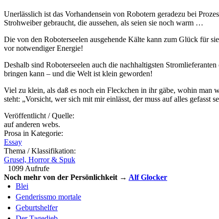
Unerlässlich ist das Vorhandensein von Robotern geradezu bei Proze
Strohweiber gebraucht, die aussehen, als seien sie noch warm …
Die von den Roboterseelen ausgehende Kälte kann zum Glück für sie ni
vor notwendiger Energie!
Deshalb sind Roboterseelen auch die nachhaltigsten Stromlieferanten d
bringen kann – und die Welt ist klein geworden!
Viel zu klein, als daß es noch ein Fleckchen in ihr gäbe, wohin man 
steht: „Vorsicht, wer sich mit mir einlässt, der muss auf alles gefasst s
Veröffentlicht / Quelle:
auf anderen webs.
Prosa in Kategorie:
Essay
Thema / Klassifikation:
Grusel, Horror & Spuk
1099 Aufrufe
Noch mehr von der Persönlichkeit →
Alf Glocker
Blei
Genderissmo mortale
Geburtshelfer
Der Tagedieb