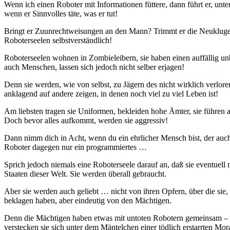
Wenn ich einen Roboter mit Informationen füttere, dann führt er, unter
wenn er Sinnvolles täte, was er tut!
Bringt er Zuunrechtweisungen an den Mann? Trimmt er die Neuklugen 
Roboterseelen selbstverständlich!
Roboterseelen wohnen in Zombieleibern, sie haben einen auffällig 
auch Menschen, lassen sich jedoch nicht selber erjagen!
Denn sie werden, wie von selbst, zu Jägern des nicht wirklich verlore
anklagend auf andere zeigen, in denen noch viel zu viel Leben ist!
Am liebsten tragen sie Uniformen, bekleiden hohe Ämter, sie führen am 
Doch bevor alles aufkommt, werden sie aggressiv!
Dann nimm dich in Acht, wenn du ein ehrlicher Mensch bist, der auc
Roboter dagegen nur ein programmiertes …
Sprich jedoch niemals eine Roboterseele darauf an, daß sie eventuell
Staaten dieser Welt. Sie werden überall gebraucht.
Aber sie werden auch geliebt … nicht von ihren Opfern, über die sie,
beklagen haben, aber eindeutig von den Mächtigen.
Denn die Mächtigen haben etwas mit untoten Robotern gemeinsam – sie
verstecken sie sich unter dem Mäntelchen einer tödlich erstarrten Mora