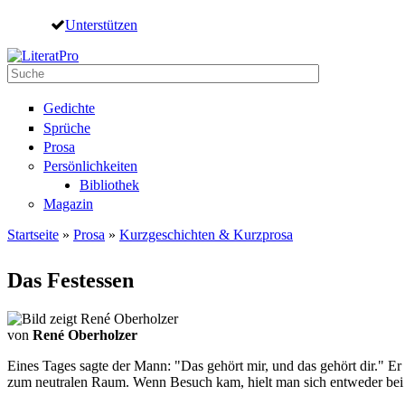
Direkt zum Inhalt
Unterstützen
Suche
Suchformular
Gedichte
Sprüche
Prosa
Persönlichkeiten
Bibliothek
Magazin
Startseite
»
Prosa
»
Kurzgeschichten & Kurzprosa
Sie sind hier
Das Festessen
von
René Oberholzer
Eines Tages sagte der Mann: "Das gehört mir, und das gehört dir." Er
zum neutralen Raum. Wenn Besuch kam, hielt man sich entweder bei ihm