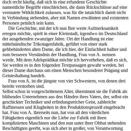
doch recht häufig, daß sich in eine erfundene Geschichte
namentliche Begriffe einschleichen, die dann Rückschlüsse auf eine
vermutete Wirklichkeit zulassen, was für die tatsächlich damit nicht
in Verbindung stehenden, aber mit Namen erwähnten und existenten
Personen peinlich sein kann.
Die Geschichte, mit der ich nun Ihre werte Aufmerksamkeit
erregen möchte, spielt in einer Kleinstadt, irgendwo im Deutschland
der ausgehenden zwanziger Jahre. Ort der Handlung ist eine
mittelständische Trikotagenfabrik, geführt von einer stark
gehbehinderten alten Dame, die ich hier, der Einfachheit halber und
zum besseren Verständnis der Handlung, Frau von A. nennen
werde. Mit dem Adelsprädikat möchte ich hervorheben, daß es sich,
Sie werden es in den folgenden Textpassagen gewahr werden, bei
dieser Dame durchaus um einen Menschen besonderer Prägung und
Geisteshaltung handelt.
Frau von A. ist die jüngste von vier Schwestern, von denen drei
bereits verstorben sind.
Selbst schon in vorgeschrittenem Alter, übernimmt sie die Fabrik als
blühendes Unternehmen aus den Händen ihres Vaters, der, selbst ein
geschickter Techniker und erfindungsreicher Geist, zahlreiche
Raffinessen und Klugheiten in den Produktionsprozeß eingebracht
hat. Frau von A. ihrerseits nun, hat von all den väterlichen
Fähigkeiten eigentlich nur die Liebe zur Fabrik mit ihren
komplizierten Maschinen und den nun unter ihrer Obhut stehenden
Beschäftigten geerbt, was sich aber in großer, von Verantwortung