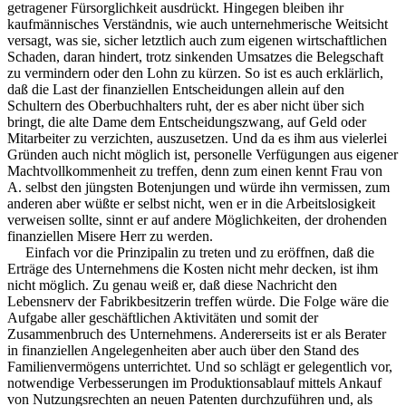
getragener Fürsorglichkeit ausdrückt. Hingegen bleiben ihr
kaufmännisches Verständnis, wie auch unternehmerische Weitsicht
versagt, was sie, sicher letztlich auch zum eigenen wirtschaftlichen
Schaden, daran hindert, trotz sinkenden Umsatzes die Belegschaft
zu vermindern oder den Lohn zu kürzen. So ist es auch erklärlich,
daß die Last der finanziellen Entscheidungen allein auf den
Schultern des Oberbuchhalters ruht, der es aber nicht über sich
bringt, die alte Dame dem Entscheidungszwang, auf Geld oder
Mitarbeiter zu verzichten, auszusetzen. Und da es ihm aus vielerlei
Gründen auch nicht möglich ist, personelle Verfügungen aus eigener
Machtvollkommenheit zu treffen, denn zum einen kennt Frau von
A. selbst den jüngsten Botenjungen und würde ihn vermissen, zum
anderen aber wüßte er selbst nicht, wen er in die Arbeitslosigkeit
verweisen sollte, sinnt er auf andere Möglichkeiten, der drohenden
finanziellen Misere Herr zu werden.
Einfach vor die Prinzipalin zu treten und zu eröffnen, daß die
Erträge des Unternehmens die Kosten nicht mehr decken, ist ihm
nicht möglich. Zu genau weiß er, daß diese Nachricht den
Lebensnerv der Fabrikbesitzerin treffen würde. Die Folge wäre die
Aufgabe aller geschäftlichen Aktivitäten und somit der
Zusammenbruch des Unternehmens. Andererseits ist er als Berater
in finanziellen Angelegenheiten aber auch über den Stand des
Familienvermögens unterrichtet. Und so schlägt er gelegentlich vor,
notwendige Verbesserungen im Produktionsablauf mittels Ankauf
von Nutzungsrechten an neuen Patenten durchzuführen und, als