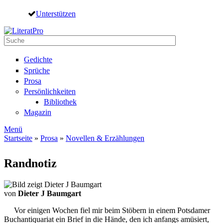
Direkt zum Inhalt
Unterstützen
Suche
Suchformular
Gedichte
Sprüche
Prosa
Persönlichkeiten
Bibliothek
Magazin
Menü
Startseite
»
Prosa
»
Novellen & Erzählungen
Sie sind hier
Randnotiz
von
Dieter J Baumgart
Vor einigen Wochen fiel mir beim Stöbern in einem Potsdamer
Buchantiquariat ein Brief in die Hände, den ich anfangs amüsiert,