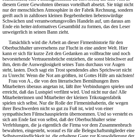
diesem Genre Gewohnten überaus vorteilhaft absetzt. Sie trägt nicht
nur der menschlichen Atmosphäre in der Fabrik Rechnung, sondern
greift auch in zahllosen kleinen Begebenheiten liebenswürdige
Schwächen und verantwortungsvolles Handeln auf, um daraus am
Ende ein heiter-informatives Gesamtbild zu formen, das den Leser
unweigerlich in seinen Bann zieht.
Tatsächlich wird die Arbeit an dieser Firmenhistorie für den
Oberbuchhalter unversehens zur Flucht in eine andere Welt. Hier
kann er sich für kurze Zeit den Gedanken an vollbrachte und noch
bevorstehende Vertrauensbrüche entziehen, die sonst bleischwer auf
ihm, dem die Ausweglosigkeit seines Tuns durchaus vor Augen
steht, lasten. Doch sagt ein Trost spendendes altes Sprichwort nicht
zu Unrecht: Wenn die Not am größten, ist Gottes Hilfe am nächsten!
Frau von A., die von den literarischen Bemühungen ihres
Mitarbeiters überaus angetan ist, läßt ihre Verbindungen spielen und
erreicht, daß das Lustspiel verfilmt wird. Und nicht nur das! Alle
Mitarbeiterinnen und Mitarbeiter der kleinen Trikotagenfabrik
spielen sich selbst. Nur die Rolle der Firmeninhaberin, die wegen
ihrer Beschwerden nicht so gut zu Fuß ist, wird von einer
sympathischen Filmschauspielerin übernommen. Und so versteht es
sich am Ende fast von selbst, daß der Oberbuchhalter seine
Verfehlungen, die ja eigentlich die Firma vor dem Zusammenbruch
bewahrten, eingesteht, worauf es für alle Belegschaftsmitglieder eine
Selbstverständlichkeit ist, die erhaltene Gage zur Konsolidierung der