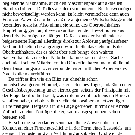
begleitende Maßnahme, auch den Maschinenpark auf aktuellen
Stand zu bringen. Daß dies aus dem vorhandenen Betriebsvermögen
nicht bewerkstelligt werden kann, ist leicht vermittelbar, denn auch
Frau von A. weiß natürlich, daß die allgemeine Wirtschaftslage nicht
besonders rosig ist. Also nimmt sie seine, des Oberbuchhalters
Empfehlung, gern an, diese zukunftsichernden Investitionen aus
dem Privatvermögen zu tätigen. Daß das aus der Familienkasse
beigesteuerte Kapital allerdings direkt zur Ablösung aufgelaufener
Verbindlichkeiten herangezogen wird, bleibt das Geheimnis des
Oberbuchhalters, der es nicht über sich bringt, den wahren
Sachverhalt darzustellen. Natürlich kann er sich in dieser Sache
auch nicht seinen Mitarbeitern im Büro offenbaren und muß die mit
dem Täuschungsmanöver verbundenen schriftlichen Arbeiten des
Nachts allein durchführen.
Da trifft es ihn wie ein Blitz aus ohnehin schon
unheilschwangerem Himmel, als er sich eines Tages, anläßlich einer
Geschäftsbesprechung unter vier Augen, seitens der Prinzipalin mit
der Frage konfrontiert sieht, was er denn wohl nächtens im Büro zu
schaffen habe, und ob es ihm vielleicht tagsüber an notwendiger
Hilfe mangele. Dergestalt in die Enge getrieben, nimmt der Ärmste
Zuflucht zu einer Notlüge, die er, kaum ausgesprochen, schon
bereuen soll.
Er schreibe, so erklärt er seine nächtliche Anwesenheit im
Kontor, an einer Firmengeschichte in der Form eines Lustspiels, um
sie nach Fertigstellung zur Verfilmung anzubieten. Und weil der