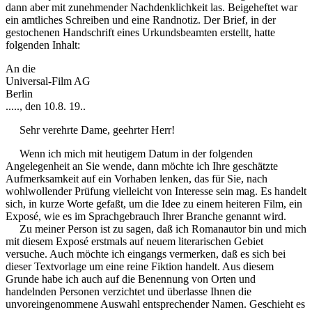
dann aber mit zunehmender Nachdenklichkeit las. Beigeheftet war
ein amtliches Schreiben und eine Randnotiz. Der Brief, in der
gestochenen Handschrift eines Urkundsbeamten erstellt, hatte
folgenden Inhalt:
An die
Universal-Film AG
Berlin
....., den 10.8. 19..
Sehr verehrte Dame, geehrter Herr!
Wenn ich mich mit heutigem Datum in der folgenden
Angelegenheit an Sie wende, dann möchte ich Ihre geschätzte
Aufmerksamkeit auf ein Vorhaben lenken, das für Sie, nach
wohlwollender Prüfung vielleicht von Interesse sein mag. Es handelt
sich, in kurze Worte gefaßt, um die Idee zu einem heiteren Film, ein
Exposé, wie es im Sprachgebrauch Ihrer Branche genannt wird.
Zu meiner Person ist zu sagen, daß ich Romanautor bin und mich
mit diesem Exposé erstmals auf neuem literarischen Gebiet
versuche. Auch möchte ich eingangs vermerken, daß es sich bei
dieser Textvorlage um eine reine Fiktion handelt. Aus diesem
Grunde habe ich auch auf die Benennung von Orten und
handelnden Personen verzichtet und überlasse Ihnen die
unvoreingenommene Auswahl entsprechender Namen. Geschieht es