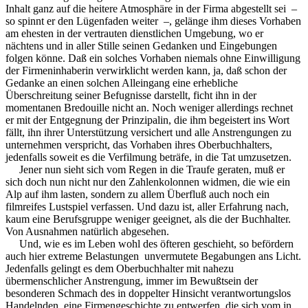
Inhalt ganz auf die heitere Atmosphäre in der Firma abgestellt sei –
so spinnt er den Lügenfaden weiter –, gelänge ihm dieses Vorhaben
am ehesten in der vertrauten dienstlichen Umgebung, wo er
nächtens und in aller Stille seinen Gedanken und Eingebungen
folgen könne. Daß ein solches Vorhaben niemals ohne Einwilligung
der Firmeninhaberin verwirklicht werden kann, ja, daß schon der
Gedanke an einen solchen Alleingang eine erhebliche
Überschreitung seiner Befugnisse darstellt, ficht ihn in der
momentanen Bredouille nicht an. Noch weniger allerdings rechnet
er mit der Entgegnung der Prinzipalin, die ihm begeistert ins Wort
fällt, ihn ihrer Unterstützung versichert und alle Anstrengungen zu
unternehmen verspricht, das Vorhaben ihres Oberbuchhalters,
jedenfalls soweit es die Verfilmung beträfe, in die Tat umzusetzen.
Jener nun sieht sich vom Regen in die Traufe geraten, muß er
sich doch nun nicht nur den Zahlenkolonnen widmen, die wie ein
Alp auf ihm lasten, sondern zu allem Überfluß auch noch ein
filmreifes Lustspiel verfassen. Und dazu ist, aller Erfahrung nach,
kaum eine Berufsgruppe weniger geeignet, als die der Buchhalter.
Von Ausnahmen natürlich abgesehen.
Und, wie es im Leben wohl des öfteren geschieht, so befördern
auch hier extreme Belastungen unvermutete Begabungen ans Licht.
Jedenfalls gelingt es dem Oberbuchhalter mit nahezu
übermenschlicher Anstrengung, immer im Bewußtsein der
besonderen Schmach des in doppelter Hinsicht verantwortungslos
Handelnden, eine Firmengeschichte zu entwerfen, die sich vom in