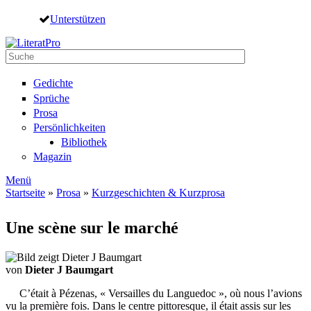
Direkt zum Inhalt
Unterstützen
Suche
Suchformular
Gedichte
Sprüche
Prosa
Persönlichkeiten
Bibliothek
Magazin
Menü
Startseite
»
Prosa
»
Kurzgeschichten & Kurzprosa
Sie sind hier
Une scène sur le marché
von
Dieter J Baumgart
C’était à Pézenas, « Versailles du Languedoc », où nous l’avions
vu la première fois. Dans le centre pittoresque, il était assis sur les