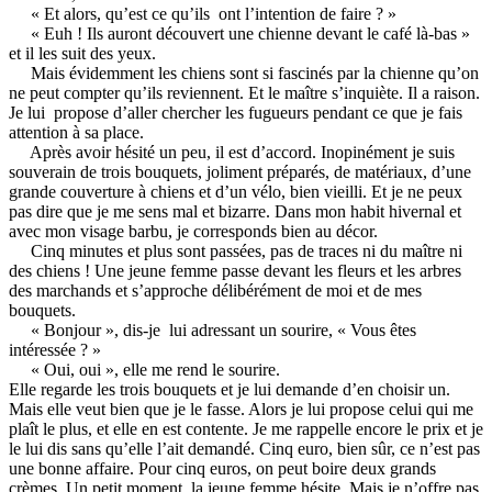
« Et alors, qu’est ce qu’ils ont l’intention de faire ? »
« Euh ! Ils auront découvert une chienne devant le café là-bas »
et il les suit des yeux.
Mais évidemment les chiens sont si fascinés par la chienne qu’on
ne peut compter qu’ils reviennent. Et le maître s’inquiète. Il a raison.
Je lui propose d’aller chercher les fugueurs pendant ce que je fais
attention à sa place.
Après avoir hésité un peu, il est d’accord. Inopinément je suis
souverain de trois bouquets, joliment préparés, de matériaux, d’une
grande couverture à chiens et d’un vélo, bien vieilli. Et je ne peux
pas dire que je me sens mal et bizarre. Dans mon habit hivernal et
avec mon visage barbu, je corresponds bien au décor.
Cinq minutes et plus sont passées, pas de traces ni du maître ni
des chiens ! Une jeune femme passe devant les fleurs et les arbres
des marchands et s’approche délibérément de moi et de mes
bouquets.
« Bonjour », dis-je lui adressant un sourire, « Vous êtes
intéressée ? »
« Oui, oui », elle me rend le sourire.
Elle regarde les trois bouquets et je lui demande d’en choisir un.
Mais elle veut bien que je le fasse. Alors je lui propose celui qui me
plaît le plus, et elle en est contente. Je me rappelle encore le prix et je
le lui dis sans qu’elle l’ait demandé. Cinq euro, bien sûr, ce n’est pas
une bonne affaire. Pour cinq euros, on peut boire deux grands
crèmes. Un petit moment, la jeune femme hésite. Mais je n’offre pas