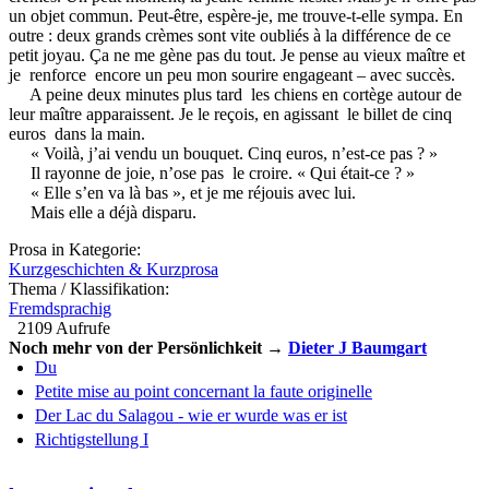
un objet commun. Peut-être, espère-je, me trouve-t-elle sympa. En
outre : deux grands crèmes sont vite oubliés à la différence de ce
petit joyau. Ça ne me gène pas du tout. Je pense au vieux maître et
je renforce encore un peu mon sourire engageant – avec succès.
A peine deux minutes plus tard les chiens en cortège autour de
leur maître apparaissent. Je le reçois, en agissant le billet de cinq
euros dans la main.
« Voilà, j’ai vendu un bouquet. Cinq euros, n’est-ce pas ? »
Il rayonne de joie, n’ose pas le croire. « Qui était-ce ? »
« Elle s’en va là bas », et je me réjouis avec lui.
Mais elle a déjà disparu.
Prosa in Kategorie:
Kurzgeschichten & Kurzprosa
Thema / Klassifikation:
Fremdsprachig
2109 Aufrufe
Noch mehr von der Persönlichkeit →
Dieter J Baumgart
Du
Petite mise au point concernant la faute originelle
Der Lac du Salagou - wie er wurde was er ist
Richtigstellung I