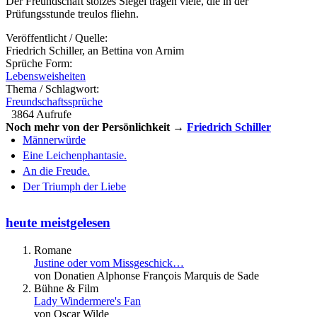
Der Freundschaft stolzes Siegel tragen viele, die in der
Prüfungsstunde treulos fliehn.
Veröffentlicht / Quelle:
Friedrich Schiller, an Bettina von Arnim
Sprüche Form:
Lebensweisheiten
Thema / Schlagwort:
Freundschaftssprüche
3864 Aufrufe
Noch mehr von der Persönlichkeit →
Friedrich Schiller
Männerwürde
Eine Leichenphantasie.
An die Freude.
Der Triumph der Liebe
heute meistgelesen
Romane
Justine oder vom Missgeschick…
von Donatien Alphonse François Marquis de Sade
Bühne & Film
Lady Windermere's Fan
von Oscar Wilde