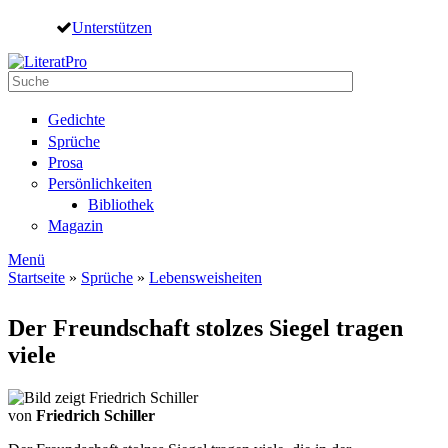
Direkt zum Inhalt
Unterstützen
Suche
Suchformular
Gedichte
Sprüche
Prosa
Persönlichkeiten
Bibliothek
Magazin
Menü
Startseite
»
Sprüche
»
Lebensweisheiten
Sie sind hier
Der Freundschaft stolzes Siegel tragen
viele
von
Friedrich Schiller