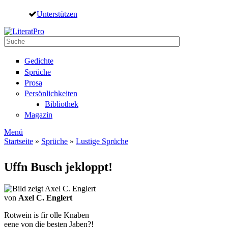
Direkt zum Inhalt
Unterstützen
Suche
Suchformular
Gedichte
Sprüche
Prosa
Persönlichkeiten
Bibliothek
Magazin
Menü
Startseite
»
Sprüche
»
Lustige Sprüche
Sie sind hier
Uffn Busch jekloppt!
von
Axel C. Englert
Rotwein is fir olle Knaben
eene von die besten Jaben?!