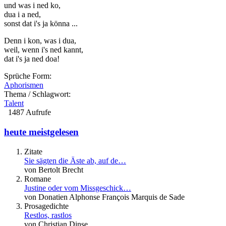
und was i ned ko,
dua i a ned,
sonst dat i's ja könna ...
Denn i kon, was i dua,
weil, wenn i's ned kannt,
dat i's ja ned doa!
Sprüche Form:
Aphorismen
Thema / Schlagwort:
Talent
1487 Aufrufe
heute meistgelesen
Zitate
Sie sägten die Äste ab, auf de…
von Bertolt Brecht
Romane
Justine oder vom Missgeschick…
von Donatien Alphonse François Marquis de Sade
Prosagedichte
Restlos, rastlos
von Christian Dinse