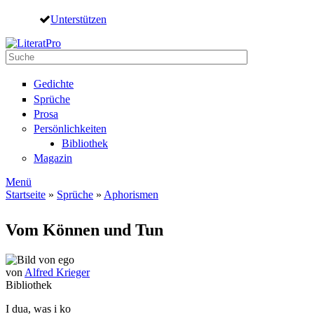
Direkt zum Inhalt
Unterstützen
Suche
Suchformular
Gedichte
Sprüche
Prosa
Persönlichkeiten
Bibliothek
Magazin
Menü
Startseite
»
Sprüche
»
Aphorismen
Sie sind hier
Vom Können und Tun
von
Alfred Krieger
Bibliothek
I dua, was i ko