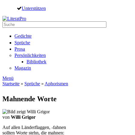
Direkt zum Inhalt
Unterstützen
Suche
Suchformular
Gedichte
Sprüche
Prosa
Persönlichkeiten
Bibliothek
Magazin
Menü
Startseite
»
Sprüche
»
Aphorismen
Sie sind hier
Mahnende Worte
von
Willi Grigor
Auf allen Länderflaggen, -fahnen
sollten Worte stehn, die mahnen: