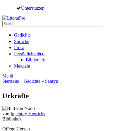
Direkt zum Inhalt
Unterstützen
Suche
Suchformular
Gedichte
Sprüche
Prosa
Persönlichkeiten
Bibliothek
Magazin
Menü
Startseite
»
Gedichte
»
Senryu
Sie sind hier
Urkräfte
von
Ingeborg Henrichs
Bibliothek
Offene Herzen