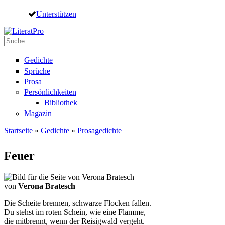
Direkt zum Inhalt
Unterstützen
Suche
Suchformular
Gedichte
Sprüche
Prosa
Persönlichkeiten
Bibliothek
Magazin
Startseite
»
Gedichte
»
Prosagedichte
Sie sind hier
Feuer
von
Verona Bratesch
Die Scheite brennen, schwarze Flocken fallen.
Du stehst im roten Schein, wie eine Flamme,
die mitbrennt, wenn der Reisigwald vergeht.