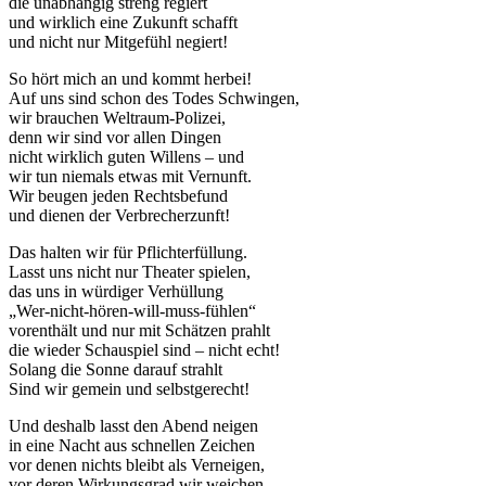
die unabhängig streng regiert
und wirklich eine Zukunft schafft
und nicht nur Mitgefühl negiert!
So hört mich an und kommt herbei!
Auf uns sind schon des Todes Schwingen,
wir brauchen Weltraum-Polizei,
denn wir sind vor allen Dingen
nicht wirklich guten Willens – und
wir tun niemals etwas mit Vernunft.
Wir beugen jeden Rechtsbefund
und dienen der Verbrecherzunft!
Das halten wir für Pflichterfüllung.
Lasst uns nicht nur Theater spielen,
das uns in würdiger Verhüllung
„Wer-nicht-hören-will-muss-fühlen“
vorenthält und nur mit Schätzen prahlt
die wieder Schauspiel sind – nicht echt!
Solang die Sonne darauf strahlt
Sind wir gemein und selbstgerecht!
Und deshalb lasst den Abend neigen
in eine Nacht aus schnellen Zeichen
vor denen nichts bleibt als Verneigen,
vor deren Wirkungsgrad wir weichen –