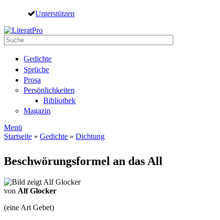
Direkt zum Inhalt
Unterstützen
Suche
Suchformular
Gedichte
Sprüche
Prosa
Persönlichkeiten
Bibliothek
Magazin
Menü
Startseite
»
Gedichte
»
Dichtung
Sie sind hier
Beschwörungsformel an das All
von
Alf Glocker
(eine Art Gebet)