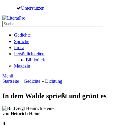
Direkt zum Inhalt
Unterstützen
Suche
Suchformular
Gedichte
Sprüche
Prosa
Persönlichkeiten
Bibliothek
Magazin
Menü
Startseite
»
Gedichte
»
Dichtung
Sie sind hier
In dem Walde sprießt und grünt es
von
Heinrich Heine
II.