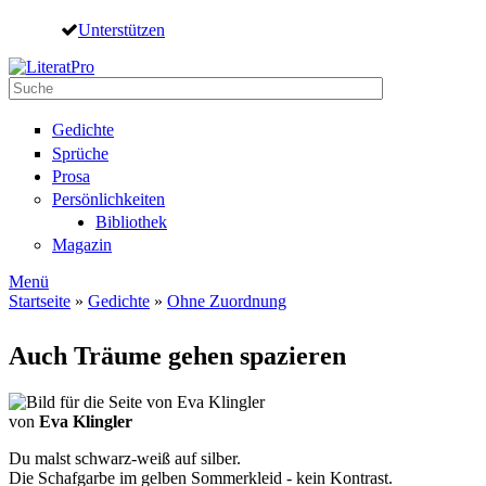
Direkt zum Inhalt
Unterstützen
Suche
Suchformular
Gedichte
Sprüche
Prosa
Persönlichkeiten
Bibliothek
Magazin
Menü
Startseite
»
Gedichte
»
Ohne Zuordnung
Sie sind hier
Auch Träume gehen spazieren
von
Eva Klingler
Du malst schwarz-weiß auf silber.
Die Schafgarbe im gelben Sommerkleid - kein Kontrast.