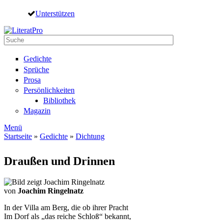
Direkt zum Inhalt
Unterstützen
Suche
Suchformular
Gedichte
Sprüche
Prosa
Persönlichkeiten
Bibliothek
Magazin
Menü
Startseite
»
Gedichte
»
Dichtung
Sie sind hier
Draußen und Drinnen
von
Joachim Ringelnatz
In der Villa am Berg, die ob ihrer Pracht
Im Dorf als „das reiche Schloß“ bekannt,