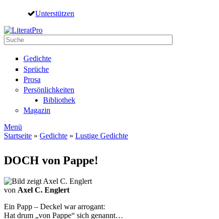
Direkt zum Inhalt
Unterstützen
Suche
Suchformular
Gedichte
Sprüche
Prosa
Persönlichkeiten
Bibliothek
Magazin
Menü
Startseite
»
Gedichte
»
Lustige Gedichte
Sie sind hier
DOCH von Pappe!
von
Axel C. Englert
Ein Papp – Deckel war arrogant:
Hat drum „von Pappe“ sich genannt…