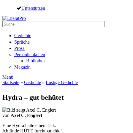
Direkt zum Inhalt
Unterstützen
Suche
Suchformular
Gedichte
Sprüche
Prosa
Persönlichkeiten
Bibliothek
Magazin
Menü
Startseite
»
Gedichte
»
Lustige Gedichte
Sie sind hier
Hydra – gut behütet
von
Axel C. Englert
Eine Hydra hatte einen Tick:
Ich finde HÜTE furchtbar chic!