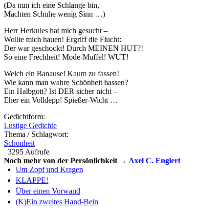
(Da nun ich eine Schlange bin,
Machten Schuhe wenig Sinn …)
Herr Herkules hat mich gesucht –
Wollte mich hauen! Ergriff die Flucht:
Der war geschockt! Durch MEINEN HUT?!
So eine Frechheit! Mode-Muffel! WUT!
Welch ein Banause! Kaum zu fassen!
Wie kann man wahre Schönheit hassen?
Ein Halbgott? Ist DER sicher nicht –
Eher ein Volldepp! Spießer-Wicht …
Gedichtform:
Lustige Gedichte
Thema / Schlagwort:
Schönheit
3295 Aufrufe
Noch mehr von der Persönlichkeit →
Axel C. Englert
Um Zopf und Kragen
KLAPPE!
Über einen Vorwand
(K)Ein zweites Hand-Bein