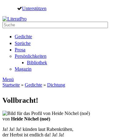
Direkt zum Inhalt
Unterstützen
Suche
Suchformular
Gedichte
Sprüche
Prosa
Persönlichkeiten
Bibliothek
Magazin
Menü
Startseite
»
Gedichte
»
Dichtung
Sie sind hier
Vollbracht!
von
Heide Nöchel (noé)
Ja! Ja! Ja! künden laut Rabenkrähen,
der Herbst ist endlich da! Ja! Ja!