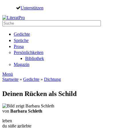
Direkt zum Inhalt
Unterstützen
Suche
Suchformular
Gedichte
Sprüche
Prosa
Persönlichkeiten
Bibliothek
Magazin
Menü
Startseite
»
Gedichte
»
Dichtung
Sie sind hier
Deinen Rücken als Schild
von
Barbara Schleth
leben
du süße geliebte