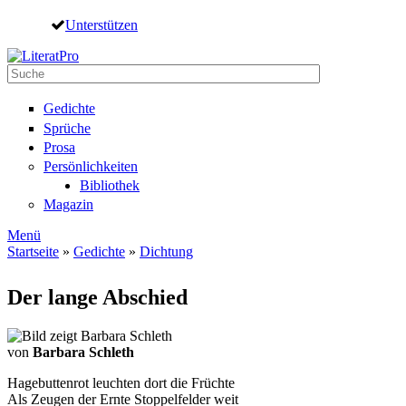
Direkt zum Inhalt
Unterstützen
Suche
Suchformular
Gedichte
Sprüche
Prosa
Persönlichkeiten
Bibliothek
Magazin
Menü
Startseite
»
Gedichte
»
Dichtung
Sie sind hier
Der lange Abschied
von
Barbara Schleth
Hagebuttenrot leuchten dort die Früchte
Als Zeugen der Ernte Stoppelfelder weit