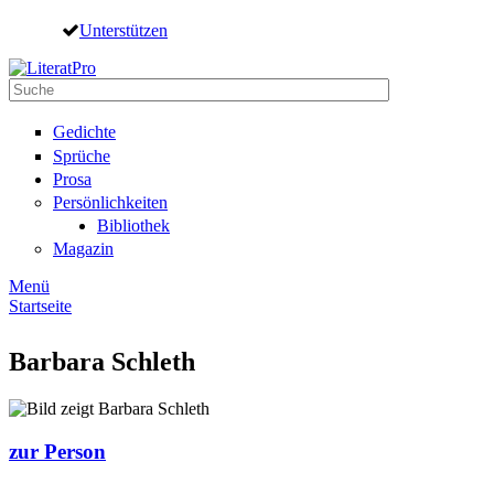
Direkt zum Inhalt
Unterstützen
Suche
Suchformular
Gedichte
Sprüche
Prosa
Persönlichkeiten
Bibliothek
Magazin
Menü
Startseite
Sie sind hier
Barbara Schleth
zur Person