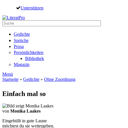
Direkt zum Inhalt
Unterstützen
Suche
Suchformular
Gedichte
Sprüche
Prosa
Persönlichkeiten
Bibliothek
Magazin
Menü
Startseite
»
Gedichte
»
Ohne Zuordnung
Sie sind hier
Einfach mal so
von
Monika Laakes
Eingehüllt in gute Laune
möchtest du sie weitergeben.