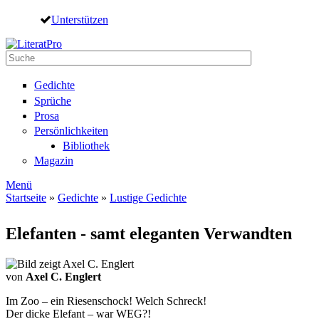
Direkt zum Inhalt
Unterstützen
Suche
Suchformular
Gedichte
Sprüche
Prosa
Persönlichkeiten
Bibliothek
Magazin
Menü
Startseite
»
Gedichte
»
Lustige Gedichte
Sie sind hier
Elefanten - samt eleganten Verwandten
von
Axel C. Englert
Im Zoo – ein Riesenschock! Welch Schreck!
Der dicke Elefant – war WEG?!