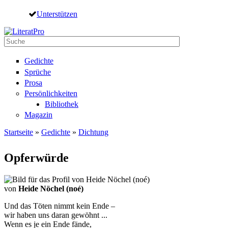
Direkt zum Inhalt
Unterstützen
Suche
Suchformular
Gedichte
Sprüche
Prosa
Persönlichkeiten
Bibliothek
Magazin
Startseite
»
Gedichte
»
Dichtung
Sie sind hier
Opferwürde
von
Heide Nöchel (noé)
Und das Töten nimmt kein Ende –
wir haben uns daran gewöhnt ...
Wenn es je ein Ende fände,