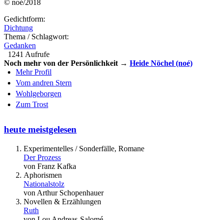
© noé/2018
Gedichtform:
Dichtung
Thema / Schlagwort:
Gedanken
1241 Aufrufe
Noch mehr von der Persönlichkeit →
Heide Nöchel (noé)
Mehr Profil
Vom andren Stern
Wohlgeborgen
Zum Trost
heute meistgelesen
Experimentelles / Sonderfälle, Romane
Der Prozess
von Franz Kafka
Aphorismen
Nationalstolz
von Arthur Schopenhauer
Novellen & Erzählungen
Ruth
von Lou Andreas-Salomé