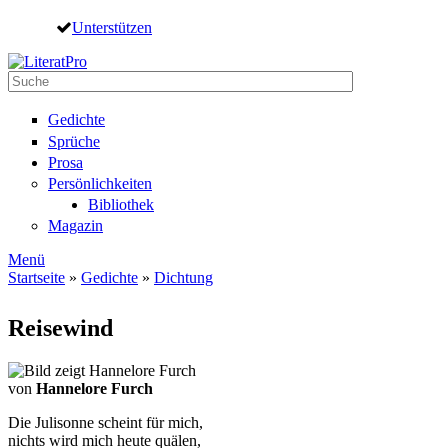
Direkt zum Inhalt
Unterstützen
Suche
Suchformular
Gedichte
Sprüche
Prosa
Persönlichkeiten
Bibliothek
Magazin
Menü
Startseite
»
Gedichte
»
Dichtung
Sie sind hier
Reisewind
von
Hannelore Furch
Die Julisonne scheint für mich,
nichts wird mich heute quälen,