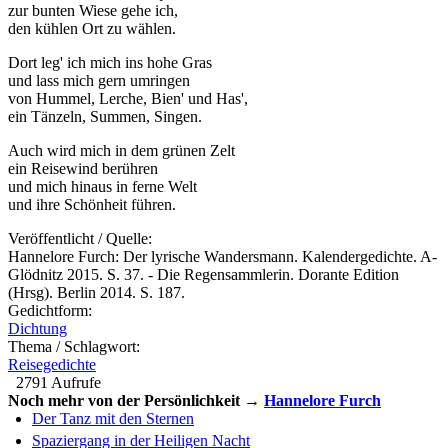
zur bunten Wiese gehe ich,
den kühlen Ort zu wählen.
Dort leg' ich mich ins hohe Gras
und lass mich gern umringen
von Hummel, Lerche, Bien' und Has',
ein Tänzeln, Summen, Singen.
Auch wird mich in dem grünen Zelt
ein Reisewind berühren
und mich hinaus in ferne Welt
und ihre Schönheit führen.
Veröffentlicht / Quelle:
Hannelore Furch: Der lyrische Wandersmann. Kalendergedichte. A-
Glödnitz 2015. S. 37. - Die Regensammlerin. Dorante Edition
(Hrsg). Berlin 2014. S. 187.
Gedichtform:
Dichtung
Thema / Schlagwort:
Reisegedichte
2791 Aufrufe
Noch mehr von der Persönlichkeit →
Hannelore Furch
Der Tanz mit den Sternen
Spaziergang in der Heiligen Nacht