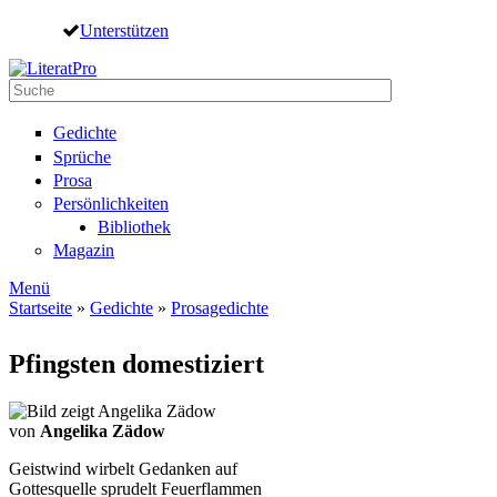
Direkt zum Inhalt
Unterstützen
Suche
Suchformular
Gedichte
Sprüche
Prosa
Persönlichkeiten
Bibliothek
Magazin
Menü
Startseite
»
Gedichte
»
Prosagedichte
Sie sind hier
Pfingsten domestiziert
von
Angelika Zädow
Geistwind wirbelt Gedanken auf
Gottesquelle sprudelt Feuerflammen