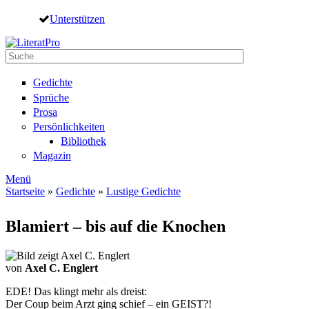
Direkt zum Inhalt
Unterstützen
Suche
Suchformular
Gedichte
Sprüche
Prosa
Persönlichkeiten
Bibliothek
Magazin
Menü
Startseite
»
Gedichte
»
Lustige Gedichte
Sie sind hier
Blamiert – bis auf die Knochen
von
Axel C. Englert
EDE! Das klingt mehr als dreist:
Der Coup beim Arzt ging schief – ein GEIST?!