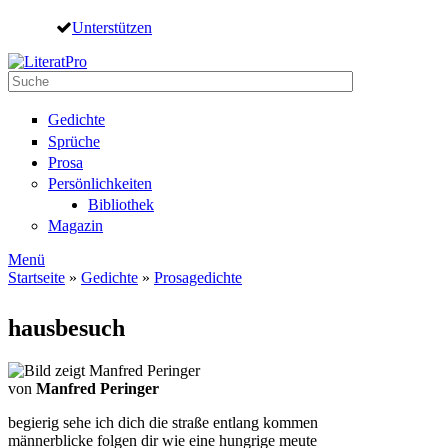
Direkt zum Inhalt
Unterstützen
Suche
Suchformular
Gedichte
Sprüche
Prosa
Persönlichkeiten
Bibliothek
Magazin
Menü
Startseite
»
Gedichte
»
Prosagedichte
Sie sind hier
hausbesuch
von
Manfred Peringer
begierig sehe ich dich die straße entlang kommen
männerblicke folgen dir wie eine hungrige meute