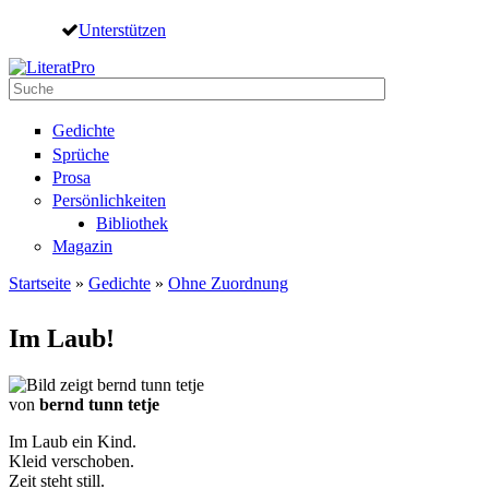
Direkt zum Inhalt
Unterstützen
Suche
Suchformular
Gedichte
Sprüche
Prosa
Persönlichkeiten
Bibliothek
Magazin
Startseite
»
Gedichte
»
Ohne Zuordnung
Sie sind hier
Im Laub!
von
bernd tunn tetje
Im Laub ein Kind.
Kleid verschoben.
Zeit steht still.