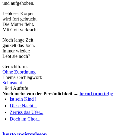
und aufgehoben.
Lebloser Körper
wird fort gebracht.
Die Mutter fleht.
Mit Gott verkracht.
Noch lange Zeit
gaukelt das Joch.
Immer wieder:
Lebt sie noch?
Gedichtform:
Ohne Zuordnung
Thema / Schlagwort:
Sehnsucht
944 Aufrufe
Noch mehr von der Persönlichkeit →
bernd tunn tetje
Ist sein Kind !
Diese Nacht...
Zerriss das Ufer...
Doch im Chor...
heute meistgelesen