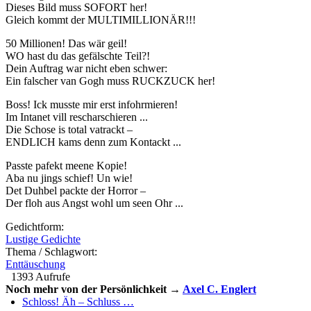
Dieses Bild muss SOFORT her!
Gleich kommt der MULTIMILLIONÄR!!!
50 Millionen! Das wär geil!
WO hast du das gefälschte Teil?!
Dein Auftrag war nicht eben schwer:
Ein falscher van Gogh muss RUCKZUCK her!
Boss! Ick musste mir erst infohrmieren!
Im Intanet vill rescharschieren ...
Die Schose is total vatrackt –
ENDLICH kams denn zum Kontackt ...
Passte pafekt meene Kopie!
Aba nu jings schief! Un wie!
Det Duhbel packte der Horror –
Der floh aus Angst wohl um seen Ohr ...
Gedichtform:
Lustige Gedichte
Thema / Schlagwort:
Enttäuschung
1393 Aufrufe
Noch mehr von der Persönlichkeit →
Axel C. Englert
Schloss! Äh – Schluss …