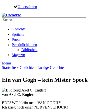
Direkt zum Inhalt
Unterstützen
Suche
Suchformular
Gedichte
Sprüche
Prosa
Persönlichkeiten
Bibliothek
Magazin
Menü
Startseite
»
Gedichte
»
Lustige Gedichte
Sie sind hier
Ein van Gogh – kein Mister Spock
von
Axel C. Englert
EDE! WO bleibt mein VAN GOGH?!
Ich krieg noch einen NERVENSCHOCK!