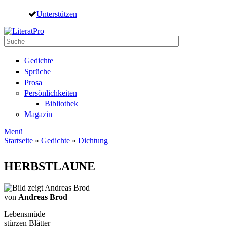
Direkt zum Inhalt
Unterstützen
Suche
Suchformular
Gedichte
Sprüche
Prosa
Persönlichkeiten
Bibliothek
Magazin
Menü
Startseite
»
Gedichte
»
Dichtung
Sie sind hier
HERBSTLAUNE
von
Andreas Brod
Lebensmüde
stürzen Blätter