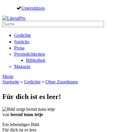
Direkt zum Inhalt
Unterstützen
Suche
Suchformular
Gedichte
Sprüche
Prosa
Persönlichkeiten
Bibliothek
Magazin
Menü
Startseite
»
Gedichte
»
Ohne Zuordnung
Sie sind hier
Für dich ist es leer!
von
bernd tunn tetje
Ein lebendiges Bild.
Für dich ist es leer.