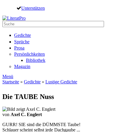
Direkt zum Inhalt
Unterstützen
Suche
Suchformular
Gedichte
Sprüche
Prosa
Persönlichkeiten
Bibliothek
Magazin
Menü
Startseite
»
Gedichte
»
Lustige Gedichte
Sie sind hier
Die TAUBE Nuss
von
Axel C. Englert
GURR! SIE sind die DÜMMSTE Taube!
Schlauer scheint selbst jede Dachgaube ...