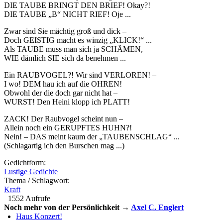
DIE TAUBE BRINGT DEN BRIEF! Okay?!
DIE TAUBE „B“ NICHT RIEF! Oje ...
Zwar sind Sie mächtig groß und dick –
Doch GEISTIG macht es winzig „KLICK!“ ...
Als TAUBE muss man sich ja SCHÄMEN,
WIE dämlich SIE sich da benehmen ...
Ein RAUBVOGEL?! Wir sind VERLOREN! –
I wo! DEM hau ich auf die OHREN!
Obwohl der die doch gar nicht hat –
WURST! Den Heini klopp ich PLATT!
ZACK! Der Raubvogel scheint nun –
Allein noch ein GERUPFTES HUHN?!
Nein! – DAS meint kaum der „TAUBENSCHLAG“ ...
(Schlagartig ich den Burschen mag ...)
Gedichtform:
Lustige Gedichte
Thema / Schlagwort:
Kraft
1552 Aufrufe
Noch mehr von der Persönlichkeit →
Axel C. Englert
Haus Konzert!