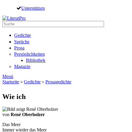
Direkt zum Inhalt
Unterstützen
Suche
Suchformular
Gedichte
Sprüche
Prosa
Persönlichkeiten
Bibliothek
Magazin
Menü
Startseite
»
Gedichte
»
Prosagedichte
Sie sind hier
Wie ich
von
René Oberholzer
Das Meer
Immer wieder das Meer