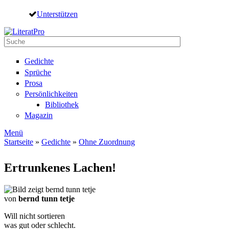
Direkt zum Inhalt
Unterstützen
Suche
Suchformular
Gedichte
Sprüche
Prosa
Persönlichkeiten
Bibliothek
Magazin
Menü
Startseite
»
Gedichte
»
Ohne Zuordnung
Sie sind hier
Ertrunkenes Lachen!
von
bernd tunn tetje
Will nicht sortieren
was gut oder schlecht.