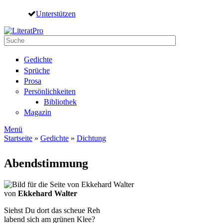
Direkt zum Inhalt
Unterstützen
Suche
Suchformular
Gedichte
Sprüche
Prosa
Persönlichkeiten
Bibliothek
Magazin
Menü
Startseite
»
Gedichte
»
Dichtung
Sie sind hier
Abendstimmung
von
Ekkehard Walter
Siehst Du dort das scheue Reh
labend sich am grünen Klee?