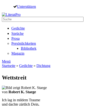
Direkt zum Inhalt
Unterstützen
Suche
Suchformular
Gedichte
Sprüche
Prosa
Persönlichkeiten
Bibliothek
Magazin
Menü
Startseite
»
Gedichte
»
Dichtung
Sie sind hier
Wettstreit
von
Robert K. Staege
Ich lag in mildem Traume
und dachte zärtlich Dein,