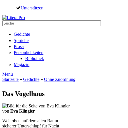
Direkt zum Inhalt
Unterstützen
Suche
Suchformular
Gedichte
Sprüche
Prosa
Persönlichkeiten
Bibliothek
Magazin
Menü
Startseite
»
Gedichte
»
Ohne Zuordnung
Sie sind hier
Das Vogelhaus
von
Eva Klingler
Weit oben auf dem alten Baum
sicherer Unterschlupf für Nacht