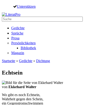
Direkt zum Inhalt
Unterstützen
Suche
Suchformular
Gedichte
Sprüche
Prosa
Persönlichkeiten
Bibliothek
Magazin
Startseite
»
Gedichte
»
Dichtung
Sie sind hier
Echtsein
von
Ekkehard Walter
Wo gibt es noch Echtsein,
Wahrheit gegen den Schein,
ein Gegenstromschwimmen