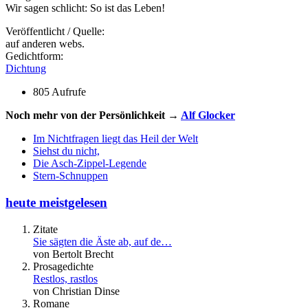
Wir sagen schlicht: So ist das Leben!
Veröffentlicht / Quelle:
auf anderen webs.
Gedichtform:
Dichtung
805 Aufrufe
Noch mehr von der Persönlichkeit →
Alf Glocker
Im Nichtfragen liegt das Heil der Welt
Siehst du nicht,
Die Asch-Zippel-Legende
Stern-Schnuppen
heute meistgelesen
Zitate
Sie sägten die Äste ab, auf de…
von Bertolt Brecht
Prosagedichte
Restlos, rastlos
von Christian Dinse
Romane