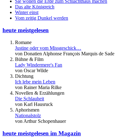
Sie wollen die Erde zum Schlachthaus machen
Das alte Königreich
Winter einst
Vom zeitig Dunkel werden
heute meistgelesen
Romane
Justine oder vom Missgeschick…
von Donatien Alphonse François Marquis de Sade
Bühne & Film
Lady Windermere's Fan
von Oscar Wilde
Dichtung
Ich lebe mein Leben
von Rainer Maria Rilke
Novellen & Erzählungen
Die Schlauheit
von Karl Hausruck
Aphorismen
Nationalstolz
von Arthur Schopenhauer
heute meistgelesen im Magazin