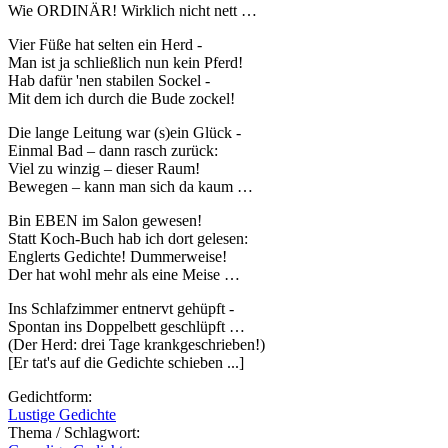
Wie ORDINÄR! Wirklich nicht nett …
Vier Füße hat selten ein Herd -
Man ist ja schließlich nun kein Pferd!
Hab dafür 'nen stabilen Sockel -
Mit dem ich durch die Bude zockel!
Die lange Leitung war (s)ein Glück -
Einmal Bad – dann rasch zurück:
Viel zu winzig – dieser Raum!
Bewegen – kann man sich da kaum …
Bin EBEN im Salon gewesen!
Statt Koch-Buch hab ich dort gelesen:
Englerts Gedichte! Dummerweise!
Der hat wohl mehr als eine Meise …
Ins Schlafzimmer entnervt gehüpft -
Spontan ins Doppelbett geschlüpft …
(Der Herd: drei Tage krankgeschrieben!)
[Er tat's auf die Gedichte schieben ...]
Gedichtform:
Lustige Gedichte
Thema / Schlagwort: