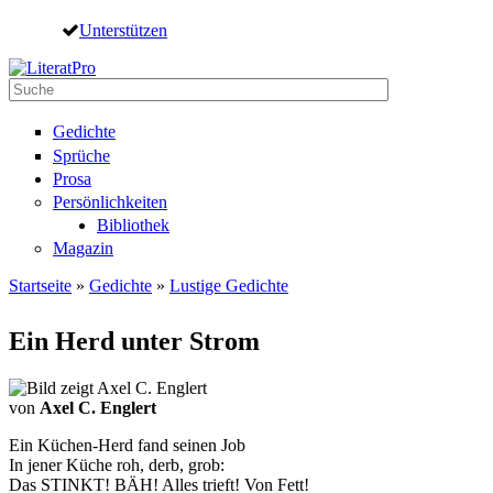
Direkt zum Inhalt
Unterstützen
Suche
Suchformular
Gedichte
Sprüche
Prosa
Persönlichkeiten
Bibliothek
Magazin
Startseite
»
Gedichte
»
Lustige Gedichte
Sie sind hier
Ein Herd unter Strom
von
Axel C. Englert
Ein Küchen-Herd fand seinen Job
In jener Küche roh, derb, grob:
Das STINKT! BÄH! Alles trieft! Von Fett!