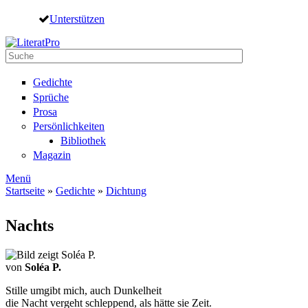
Direkt zum Inhalt
Unterstützen
Suche
Suchformular
Gedichte
Sprüche
Prosa
Persönlichkeiten
Bibliothek
Magazin
Menü
Startseite
»
Gedichte
»
Dichtung
Sie sind hier
Nachts
von
Soléa P.
Stille umgibt mich, auch Dunkelheit
die Nacht vergeht schleppend, als hätte sie Zeit.