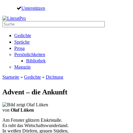
Direkt zum Inhalt
Unterstützen
Suche
Suchformular
Gedichte
Sprüche
Prosa
Persönlichkeiten
Bibliothek
Magazin
Startseite
»
Gedichte
»
Dichtung
Sie sind hier
Advent – die Ankunft
von
Olaf Lüken
Am Fenster glitzern Eiskristalle.
Es ruht das Wirtschaftswunderland.
In weißen Dörfern, grauen Städten,