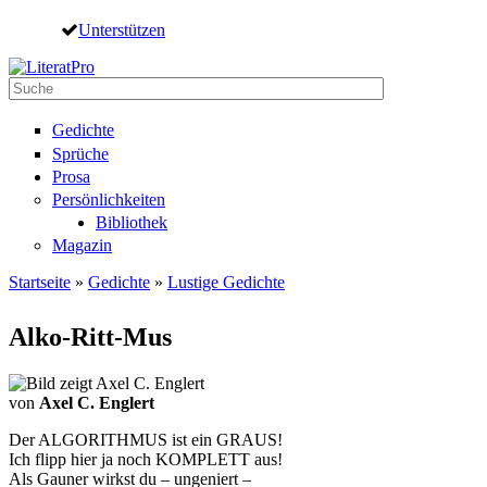
Direkt zum Inhalt
Unterstützen
Suche
Suchformular
Gedichte
Sprüche
Prosa
Persönlichkeiten
Bibliothek
Magazin
Startseite
»
Gedichte
»
Lustige Gedichte
Sie sind hier
Alko-Ritt-Mus
von
Axel C. Englert
Der ALGORITHMUS ist ein GRAUS!
Ich flipp hier ja noch KOMPLETT aus!
Als Gauner wirkst du – ungeniert –