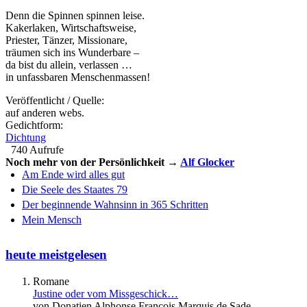
Denn die Spinnen spinnen leise.
Kakerlaken, Wirtschaftsweise,
Priester, Tänzer, Missionare,
träumen sich ins Wunderbare –
da bist du allein, verlassen …
in unfassbaren Menschenmassen!
Veröffentlicht / Quelle:
auf anderen webs.
Gedichtform:
Dichtung
740 Aufrufe
Noch mehr von der Persönlichkeit →
Alf Glocker
Am Ende wird alles gut
Die Seele des Staates 79
Der beginnende Wahnsinn in 365 Schritten
Mein Mensch
heute meistgelesen
Romane
Justine oder vom Missgeschick…
von Donatien Alphonse François Marquis de Sade