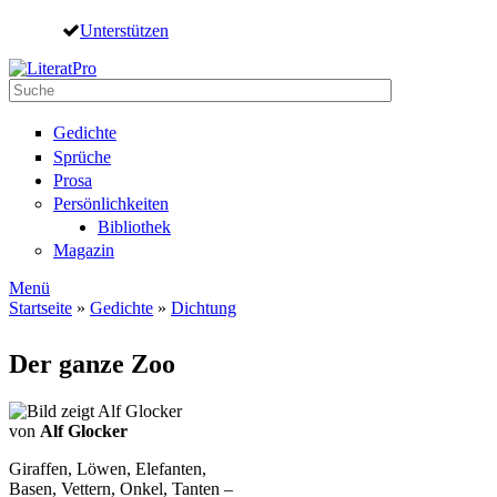
Direkt zum Inhalt
Unterstützen
Suche
Suchformular
Gedichte
Sprüche
Prosa
Persönlichkeiten
Bibliothek
Magazin
Menü
Startseite
»
Gedichte
»
Dichtung
Sie sind hier
Der ganze Zoo
von
Alf Glocker
Giraffen, Löwen, Elefanten,
Basen, Vettern, Onkel, Tanten –