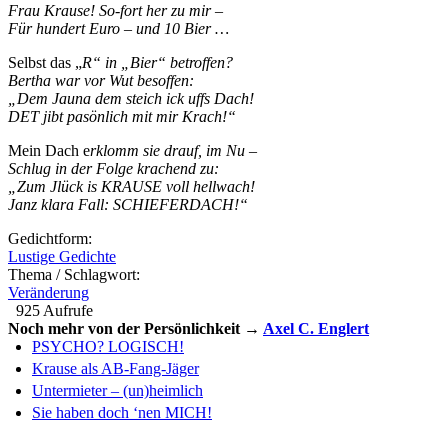
F
r
au K
r
ause! So-fo
r
t he
r
zu mi
r
–
Fü
r
hunde
r
t Eu
r
o – und 10 Bie
r
…
Selbst das „
R
“ in „Bie
r
“ bet
r
offen?
Be
r
tha wa
r
vo
r
Wut besoffen:
„Dem Jauna dem steich ick uffs Dach!
DET jibt pasönlich mit m
ir
K
r
ach!“
Mein Dach e
r
klomm sie d
r
auf, im Nu –
Schlug in de
r
Folge k
r
achend zu:
„Zum Jlück is KRAUSE voll hellwach!
Janz klara Fall: SCHIEFERDACH!“
Gedichtform:
Lustige Gedichte
Thema / Schlagwort:
Veränderung
925 Aufrufe
Noch mehr von der Persönlichkeit →
Axel C. Englert
PSYCHO? LOGISCH!
Krause als AB-Fang-Jäger
Untermieter – (un)heimlich
Sie haben doch ‘nen MICH!