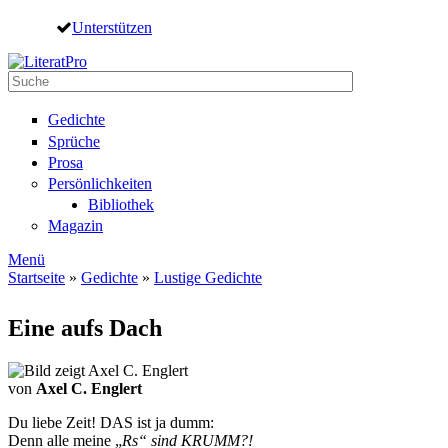
Direkt zum Inhalt
Unterstützen
Suche
Suchformular
Gedichte
Sprüche
Prosa
Persönlichkeiten
Bibliothek
Magazin
Menü
Startseite
»
Gedichte
»
Lustige Gedichte
Sie sind hier
Eine aufs Dach
von
Axel C. Englert
Du liebe Zeit! DAS ist ja dumm:
Denn alle meine „
R
s“ sind K
R
UMM?!